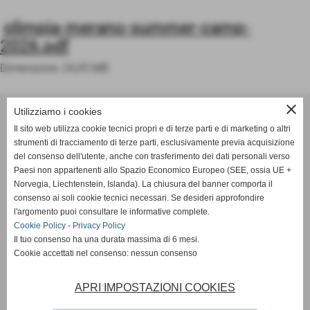
olimpia-merano-summer-camp-
2026.pdf
Dimensione: 24,45 MB
ASD OLIMPIA MERANO
close
Utilizziamo i cookies
Via Postgranz, 1- Merano (BZ)
Il sito web utilizza cookie tecnici propri e di terze parti e di marketing o altri
Tel. +39 3802691640
strumenti di tracciamento di terze parti, esclusivamente previa acquisizione
del consenso dell'utente, anche con trasferimento dei dati personali verso
info@asdolimpiamerano.it
Paesi non appartenenti allo Spazio Economico Europeo (SEE, ossia UE +
Norvegia, Liechtenstein, Islanda). La chiusura del banner comporta il
Privacy Policy
-
Cookie Policy
consenso ai soli cookie tecnici necessari. Se desideri approfondire
l'argomento puoi consultare le informative complete.
Cookie Policy
-
Privacy Policy
Il tuo consenso ha una durata massima di 6 mesi.
totale visite
1232242
Cookie accettati nel consenso: nessun consenso
sei il visitatore numero
APRI IMPOSTAZIONI COOKIES
523054