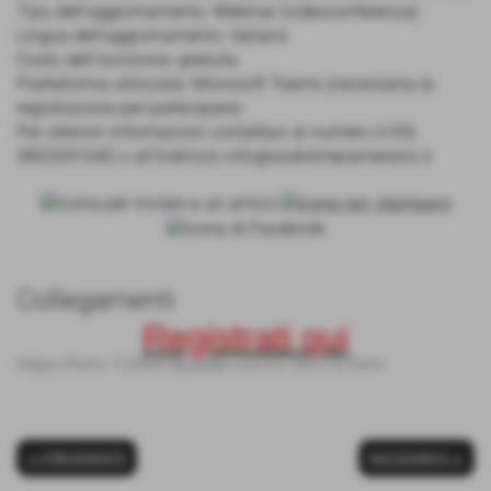
Tipo dell'aggiornamento: Webinar (videoconferenza)
Lingua dell'aggiornamento: italiano
Costo dell'iscrizione: gratuita
Piattaforma utilizzata: Microsoft Teams (necessaria la
registrazione per partecipare)
Per ulteriori informazioni contattaci al numero (+39)
3802691640 o all’indirizzo info@asdolimpiamerano.it
Collegamenti
Registrati qui
https://form.123formbuilder.com/6136570/form
<< PRECEDENTE
SUCCESSIVO >>