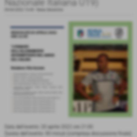
Nazionale Italiana U19)
09-04-2022 15:49
-
News Generiche
Data dell’evento: 20 aprile 2022 ore 21:00
Durata dell'evento: 90 minuti (compresa discussione finale)