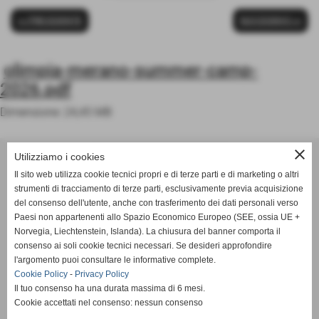
<< PRECEDENTE
SUCCESSIVO >>
olimpia-merano-summer-camp-
2026.pdf
Dimensione: 24,45 MB
close
ASD OLIMPIA MERANO
Utilizziamo i cookies
Via Postgranz, 1- Merano (BZ)
Il sito web utilizza cookie tecnici propri e di terze parti e di marketing o altri
Tel. +39 3802691640
strumenti di tracciamento di terze parti, esclusivamente previa acquisizione
del consenso dell'utente, anche con trasferimento dei dati personali verso
info@asdolimpiamerano.it
Paesi non appartenenti allo Spazio Economico Europeo (SEE, ossia UE +
Norvegia, Liechtenstein, Islanda). La chiusura del banner comporta il
Privacy Policy
-
Cookie Policy
consenso ai soli cookie tecnici necessari. Se desideri approfondire
l'argomento puoi consultare le informative complete.
Cookie Policy
-
Privacy Policy
Il tuo consenso ha una durata massima di 6 mesi.
totale visite
Cookie accettati nel consenso: nessun consenso
1232616