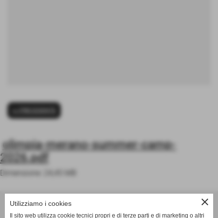
<< PRECEDENTE
olimpia-merano-summer-camp-
2026.pdf
Dimensione: 24,45 MB
ASD OLIMPIA MERANO
close
Utilizziamo i cookies
Via Postgranz, 1- Merano (BZ)
Il sito web utilizza cookie tecnici propri e di terze parti e di marketing o altri