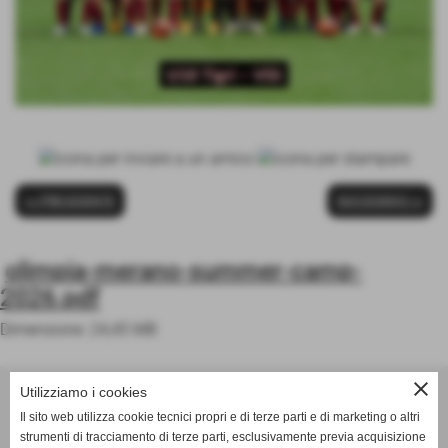
<< PRECEDENTE
SUCCESSIVO >>
olimpia-merano-summer-camp-
2026.pdf
Dimensione: 24,45 MB
ASD OLIMPIA MERANO
close
Utilizziamo i cookies
Via Postgranz, 1- Merano (BZ)
Il sito web utilizza cookie tecnici propri e di terze parti e di marketing o altri
Tel. +39 3802691640
strumenti di tracciamento di terze parti, esclusivamente previa acquisizione