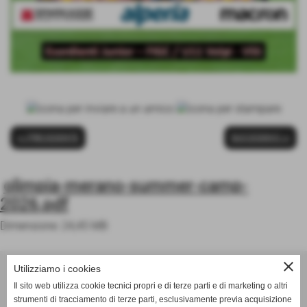
<< PRECEDENTE
SUCCESSIVO >>
olimpia-merano-summer-camp-
2026.pdf
Dimensione: 24,45 MB
ASD OLIMPIA MERANO
close
Utilizziamo i cookies
Via Postgranz, 1- Merano (BZ)
Il sito web utilizza cookie tecnici propri e di terze parti e di marketing o altri
Tel. +39 3802691640
strumenti di tracciamento di terze parti, esclusivamente previa acquisizione