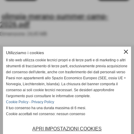
olimpia-merano-summer-camp-
2026.pdf
Dimensione: 24,45 MB
ASD OLIMPIA MERANO
close
Utilizziamo i cookies
Via Postgranz, 1- Merano (BZ)
Il sito web utilizza cookie tecnici propri e di terze parti e di marketing o altri
Tel. +39 3802691640
strumenti di tracciamento di terze parti, esclusivamente previa acquisizione
del consenso dell'utente, anche con trasferimento dei dati personali verso
info@asdolimpiamerano.it
Paesi non appartenenti allo Spazio Economico Europeo (SEE, ossia UE +
Norvegia, Liechtenstein, Islanda). La chiusura del banner comporta il
Privacy Policy
-
Cookie Policy
consenso ai soli cookie tecnici necessari. Se desideri approfondire
l'argomento puoi consultare le informative complete.
Cookie Policy
-
Privacy Policy
Il tuo consenso ha una durata massima di 6 mesi.
totale visite
1233292
Cookie accettati nel consenso: nessun consenso
sei il visitatore numero
APRI IMPOSTAZIONI COOKIES