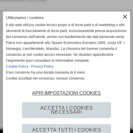
ASD OLIMPIA MERANO
close
Utilizziamo i cookies
Via Postgranz, 1- Merano (BZ)
Il sito web utilizza cookie tecnici propri e di terze parti e di marketing o altri
Tel. +39 3802691640
strumenti di tracciamento di terze parti, esclusivamente previa acquisizione
del consenso dell'utente, anche con trasferimento dei dati personali verso
info@asdolimpiamerano.it
Paesi non appartenenti allo Spazio Economico Europeo (SEE, ossia UE +
Norvegia, Liechtenstein, Islanda). La chiusura del banner comporta il
Privacy Policy
-
Cookie Policy
consenso ai soli cookie tecnici necessari. Se desideri approfondire
l'argomento puoi consultare le informative complete.
Cookie Policy
-
Privacy Policy
Il tuo consenso ha una durata massima di 6 mesi.
totale visite
1235937
Cookie accettati nel consenso: nessun consenso
sei il visitatore numero
APRI IMPOSTAZIONI COOKIES
523064
ACCETTA I COOKIES
NECESSARI
ACCETTA TUTTI I COOKIES