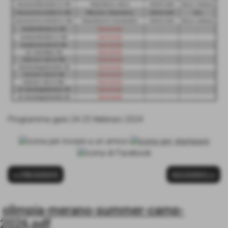
Programma gare 24-25 febbraio 2024
<< PRECEDENTE
SUCCESSIVO >>
olimpia-merano-summer-camp-
2026.pdf