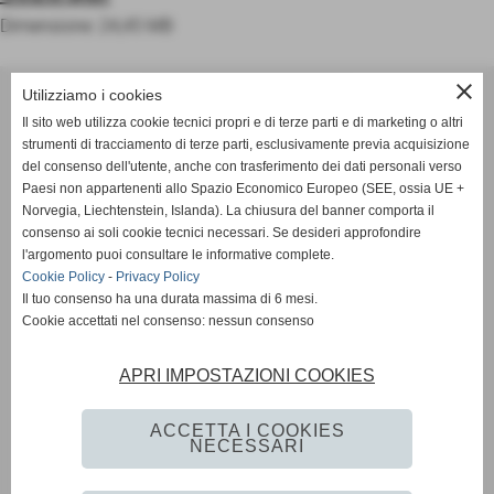
Dimensione: 24,45 MB
ASD OLIMPIA MERANO
close
Utilizziamo i cookies
Via Postgranz, 1- Merano (BZ)
Il sito web utilizza cookie tecnici propri e di terze parti e di marketing o altri
Tel. +39 3802691640
strumenti di tracciamento di terze parti, esclusivamente previa acquisizione
del consenso dell'utente, anche con trasferimento dei dati personali verso
info@asdolimpiamerano.it
Paesi non appartenenti allo Spazio Economico Europeo (SEE, ossia UE +
Norvegia, Liechtenstein, Islanda). La chiusura del banner comporta il
Privacy Policy
-
Cookie Policy
consenso ai soli cookie tecnici necessari. Se desideri approfondire
l'argomento puoi consultare le informative complete.
Cookie Policy
-
Privacy Policy
Il tuo consenso ha una durata massima di 6 mesi.
totale visite
1233293
Cookie accettati nel consenso: nessun consenso
sei il visitatore numero
APRI IMPOSTAZIONI COOKIES
523058
ACCETTA I COOKIES
NECESSARI