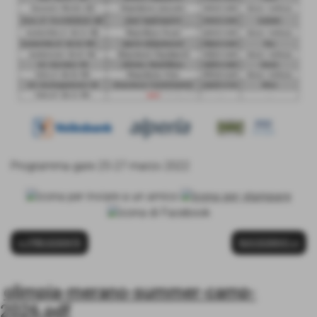
Programma gare 25-27 marzo 2022
<< PRECEDENTE
SUCCESSIVO >>
olimpia-merano-summer-camp-
2026.pdf