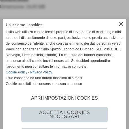
Dimensione: 24,45 MB
ASD OLIMPIA MERANO
close
Utilizziamo i cookies
Via Postgranz, 1- Merano (BZ)
Il sito web utilizza cookie tecnici propri e di terze parti e di marketing o altri
Tel. +39 3802691640
strumenti di tracciamento di terze parti, esclusivamente previa acquisizione
del consenso dell'utente, anche con trasferimento dei dati personali verso
info@asdolimpiamerano.it
Paesi non appartenenti allo Spazio Economico Europeo (SEE, ossia UE +
Norvegia, Liechtenstein, Islanda). La chiusura del banner comporta il
Privacy Policy
-
Cookie Policy
consenso ai soli cookie tecnici necessari. Se desideri approfondire
l'argomento puoi consultare le informative complete.
Cookie Policy
-
Privacy Policy
Il tuo consenso ha una durata massima di 6 mesi.
totale visite
1235866
Cookie accettati nel consenso: nessun consenso
sei il visitatore numero
APRI IMPOSTAZIONI COOKIES
523063
ACCETTA I COOKIES
NECESSARI