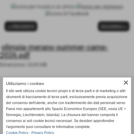
<< PRECEDENTE
SUCCESSIVO >>
olimpia-merano-summer-camp-
2026.pdf
Dimensione: 24,45 MB
ASD OLIMPIA MERANO
close
Utilizziamo i cookies
Via Postgranz, 1- Merano (BZ)
Il sito web utilizza cookie tecnici propri e di terze parti e di marketing o altri
Tel. +39 3802691640
strumenti di tracciamento di terze parti, esclusivamente previa acquisizione
del consenso dell'utente, anche con trasferimento dei dati personali verso
info@asdolimpiamerano.it
Paesi non appartenenti allo Spazio Economico Europeo (SEE, ossia UE +
Norvegia, Liechtenstein, Islanda). La chiusura del banner comporta il
Privacy Policy
-
Cookie Policy
consenso ai soli cookie tecnici necessari. Se desideri approfondire
l'argomento puoi consultare le informative complete.
Cookie Policy
-
Privacy Policy