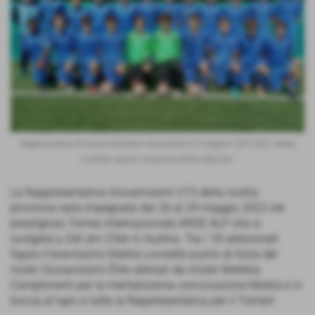
Rappresentativa Provincia di Bolzano Giovanissimi U15 stagione 2021/2022. Mattia
Lovisetto, quarto in basso da destra nella foto.
La Rappresentativa Giovanissimi U15 della nostra
provincia sarà impegnata dal 26 al 29 maggio 2022 nel
prestigioso Torneo Internazionale ARGE ALP che si
svolgerà a Zell am Ziller in Austria. Tra i 18 selezionati
figura il bravissimo Mattia Lovisetto punto di forza dei
nostri Giovanissimi Élite allenati da mister Mattera.
Complimenti per la meritatissima convocazione Mattia e in
bocca al lupo a tutta la Rappresentativa per il Torneo!