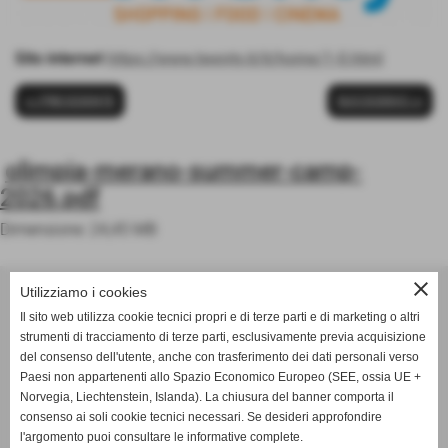
Sito internet
https://www.twenty.it/it/home/1-0.html
<< PRECEDENTE
SUCCESSIVO >>
olimpia-merano-summer-camp-
2026.pdf
Dimensione: 24,45 MB
ASD OLIMPIA MERANO
close
Utilizziamo i cookies
Via Postgranz, 1- Merano (BZ)
Il sito web utilizza cookie tecnici propri e di terze parti e di marketing o altri
Tel. +39 3802691640
strumenti di tracciamento di terze parti, esclusivamente previa acquisizione
del consenso dell'utente, anche con trasferimento dei dati personali verso
info@asdolimpiamerano.it
Paesi non appartenenti allo Spazio Economico Europeo (SEE, ossia UE +
Norvegia, Liechtenstein, Islanda). La chiusura del banner comporta il
Privacy Policy
-
Cookie Policy
consenso ai soli cookie tecnici necessari. Se desideri approfondire
l'argomento puoi consultare le informative complete.