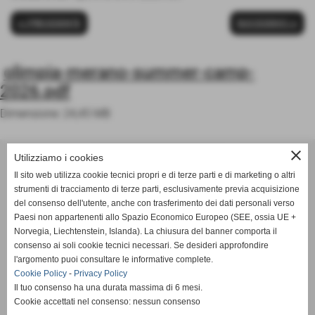
<< PRECEDENTE
SUCCESSIVO >>
olimpia-merano-summer-camp-
2026.pdf
Dimensione: 24,45 MB
ASD OLIMPIA MERANO
close
Utilizziamo i cookies
Via Postgranz, 1- Merano (BZ)
Il sito web utilizza cookie tecnici propri e di terze parti e di marketing o altri
Tel. +39 3802691640
strumenti di tracciamento di terze parti, esclusivamente previa acquisizione
del consenso dell'utente, anche con trasferimento dei dati personali verso
info@asdolimpiamerano.it
Paesi non appartenenti allo Spazio Economico Europeo (SEE, ossia UE +
Norvegia, Liechtenstein, Islanda). La chiusura del banner comporta il
Privacy Policy
-
Cookie Policy
consenso ai soli cookie tecnici necessari. Se desideri approfondire
l'argomento puoi consultare le informative complete.
Cookie Policy
-
Privacy Policy
Il tuo consenso ha una durata massima di 6 mesi.
totale visite
1235867
Cookie accettati nel consenso: nessun consenso