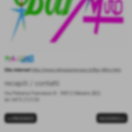
Sito internet
http://www.olimpiamerano.it/Bar-Miro.htm
recapiti / contatti
Via Petrarca Francesco 8 - 39012 Merano (BZ)
tel: 0473 212133
<< PRECEDENTE
SUCCESSIVO >>