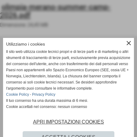
olimpia-merano-summer-camp-
2026.pdf
Dimensione: 24,45 MB
close
ASD OLIMPIA MERANO
Utilizziamo i cookies
Via Postgranz, 1- Merano (BZ)
Il sito web utilizza cookie tecnici propri e di terze parti e di marketing o altri
Tel. +39 3802691640
strumenti di tracciamento di terze parti, esclusivamente previa acquisizione
del consenso dell'utente, anche con trasferimento dei dati personali verso
info@asdolimpiamerano.it
Paesi non appartenenti allo Spazio Economico Europeo (SEE, ossia UE +
Norvegia, Liechtenstein, Islanda). La chiusura del banner comporta il
Privacy Policy
-
Cookie Policy
consenso ai soli cookie tecnici necessari. Se desideri approfondire
l'argomento puoi consultare le informative complete.
Cookie Policy
-
Privacy Policy
Il tuo consenso ha una durata massima di 6 mesi.
totale visite
Cookie accettati nel consenso: nessun consenso
1236051
sei il visitatore numero
APRI IMPOSTAZIONI COOKIES
523064