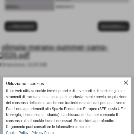
telefono:
368654412
<< PRECEDENTE
SUCCESSIVO >>
olimpia-merano-summer-camp-
2026.pdf
Dimensione: 24,45 MB
ASD OLIMPIA MERANO
close
Utilizziamo i cookies
Via Postgranz, 1- Merano (BZ)
Il sito web utilizza cookie tecnici propri e di terze parti e di marketing o altri
Tel. +39 3802691640
strumenti di tracciamento di terze parti, esclusivamente previa acquisizione
del consenso dell'utente, anche con trasferimento dei dati personali verso
info@asdolimpiamerano.it
Paesi non appartenenti allo Spazio Economico Europeo (SEE, ossia UE +
Norvegia, Liechtenstein, Islanda). La chiusura del banner comporta il
Privacy Policy
-
Cookie Policy
consenso ai soli cookie tecnici necessari. Se desideri approfondire
l'argomento puoi consultare le informative complete.
Cookie Policy
-
Privacy Policy