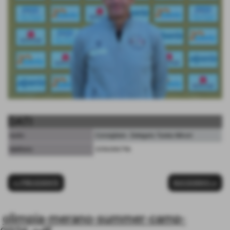
DATI
ruolo:
Consigliere - Delegato Tutela Minori
telefono:
3356306796
<< PRECEDENTE
SUCCESSIVO >>
olimpia-merano-summer-camp-