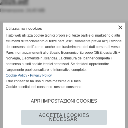
2026.pdf
Dimensione: 24,45 MB
close
ASD OLIMPIA MERANO
Utilizziamo i cookies
Via Postgranz, 1- Merano (BZ)
Il sito web utilizza cookie tecnici propri e di terze parti e di marketing o altri
Tel. +39 3802691640
strumenti di tracciamento di terze parti, esclusivamente previa acquisizione
del consenso dell'utente, anche con trasferimento dei dati personali verso
info@asdolimpiamerano.it
Paesi non appartenenti allo Spazio Economico Europeo (SEE, ossia UE +
Norvegia, Liechtenstein, Islanda). La chiusura del banner comporta il
Privacy Policy
-
Cookie Policy
consenso ai soli cookie tecnici necessari. Se desideri approfondire
l'argomento puoi consultare le informative complete.
Cookie Policy
-
Privacy Policy
Il tuo consenso ha una durata massima di 6 mesi.
totale visite
Cookie accettati nel consenso: nessun consenso
1235752
sei il visitatore numero
APRI IMPOSTAZIONI COOKIES
523063
ACCETTA I COOKIES
NECESSARI