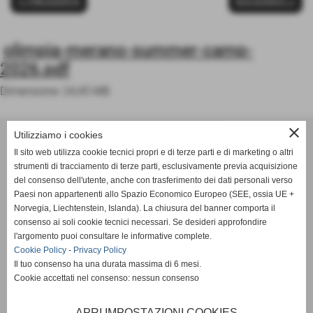
<< PRECEDENTE
SUCCESSIVO >>
olimpia-merano-summer-camp-
2026.pdf
Dimensione: 24,45 MB
ASD OLIMPIA MERANO
close
Utilizziamo i cookies
Via Postgranz, 1- Merano (BZ)
Il sito web utilizza cookie tecnici propri e di terze parti e di marketing o altri
Tel. +39 3802691640
strumenti di tracciamento di terze parti, esclusivamente previa acquisizione
del consenso dell'utente, anche con trasferimento dei dati personali verso
info@asdolimpiamerano.it
Paesi non appartenenti allo Spazio Economico Europeo (SEE, ossia UE +
Norvegia, Liechtenstein, Islanda). La chiusura del banner comporta il
Privacy Policy
-
Cookie Policy
consenso ai soli cookie tecnici necessari. Se desideri approfondire
l'argomento puoi consultare le informative complete.
Cookie Policy
-
Privacy Policy
Il tuo consenso ha una durata massima di 6 mesi.
totale visite
1233976
Cookie accettati nel consenso: nessun consenso
sei il visitatore numero
APRI IMPOSTAZIONI COOKIES