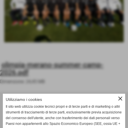
Invia
olimpia-merano-summer-camp-
2026.pdf
Dimensione: 24,45 MB
close
ASD OLIMPIA MERANO
Utilizziamo i cookies
Via Postgranz, 1- Merano (BZ)
Il sito web utilizza cookie tecnici propri e di terze parti e di marketing o altri
Tel. +39 3802691640
strumenti di tracciamento di terze parti, esclusivamente previa acquisizione
del consenso dell'utente, anche con trasferimento dei dati personali verso
info@asdolimpiamerano.it
Paesi non appartenenti allo Spazio Economico Europeo (SEE, ossia UE +