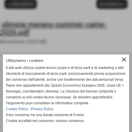
<< PRECEDENTE
SUCCESSIVO >>
olimpia-merano-summer-camp-
2026.pdf
Dimensione: 24,45 MB
ASD OLIMPIA MERANO
close
Utilizziamo i cookies
Via Postgranz, 1- Merano (BZ)
Il sito web utilizza cookie tecnici propri e di terze parti e di marketing o altri
Tel. +39 3802691640
strumenti di tracciamento di terze parti, esclusivamente previa acquisizione
del consenso dell'utente, anche con trasferimento dei dati personali verso
info@asdolimpiamerano.it
Paesi non appartenenti allo Spazio Economico Europeo (SEE, ossia UE +
Norvegia, Liechtenstein, Islanda). La chiusura del banner comporta il
Privacy Policy
-
Cookie Policy
consenso ai soli cookie tecnici necessari. Se desideri approfondire
l'argomento puoi consultare le informative complete.
Cookie Policy
-
Privacy Policy
Il tuo consenso ha una durata massima di 6 mesi.
totale visite
1233558
Cookie accettati nel consenso: nessun consenso